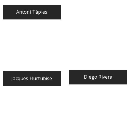
Antoni Tàpies
Diego Rivera
Jacques Hurtubise