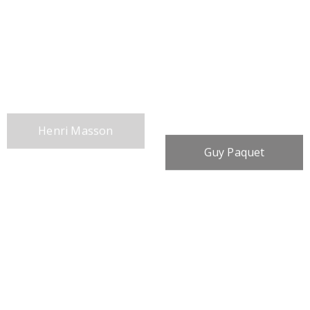
Henri Masson
Guy Paquet
R. F. M. McInnis