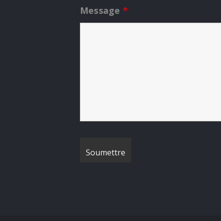
Message
*