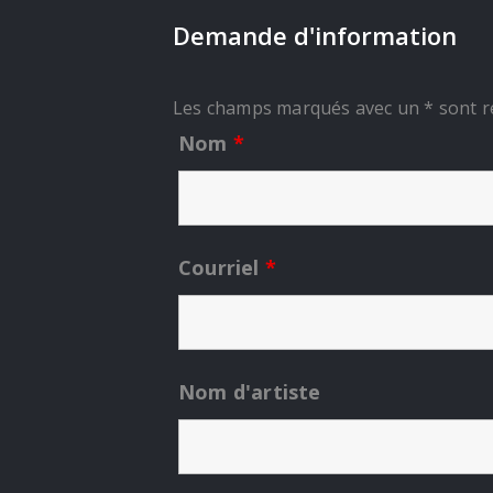
Demande d'information
Les champs marqués avec un * sont r
Nom
*
Courriel
*
Nom d'artiste