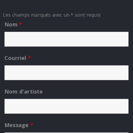
Les champs marqués avec un * sont requis
Nom
*
Courriel
*
Nom d'artiste
Message
*