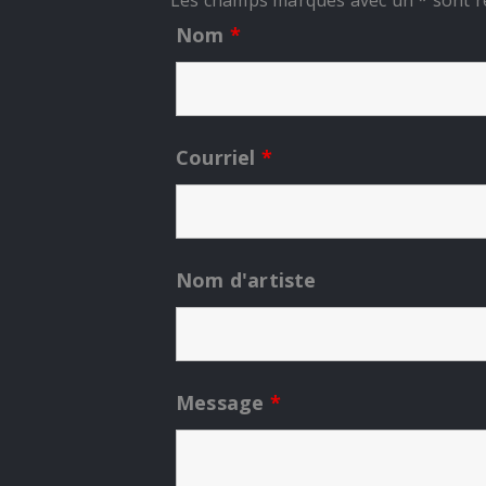
Les champs marqués avec un * sont r
Nom
*
Courriel
*
Nom d'artiste
Message
*