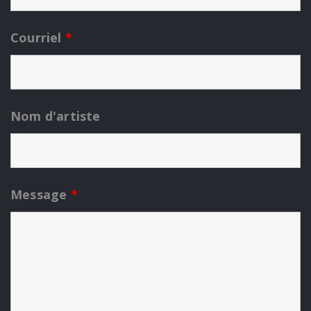
Courriel
*
Nom d'artiste
Message
*