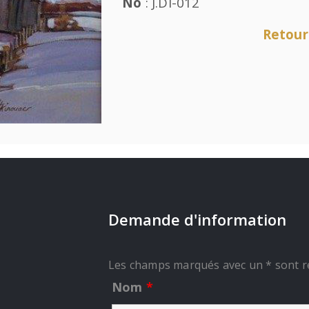
No
: J.DI-012
Retour
Demande d'information
Les champs marqués avec un * sont r
Nom
*