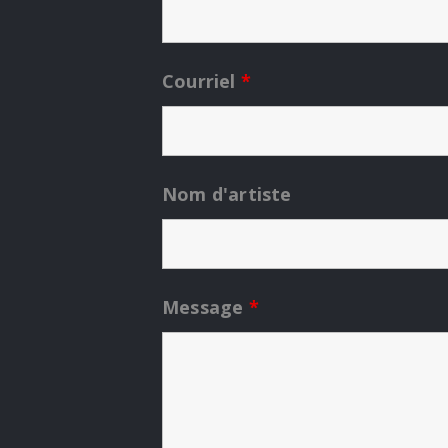
Courriel
*
Nom d'artiste
Message
*