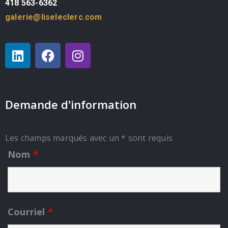
418 563-6362
galerie@liseleclerc.com
Demande d'information
Les champs marqués avec un * sont requis
Nom
*
Courriel
*