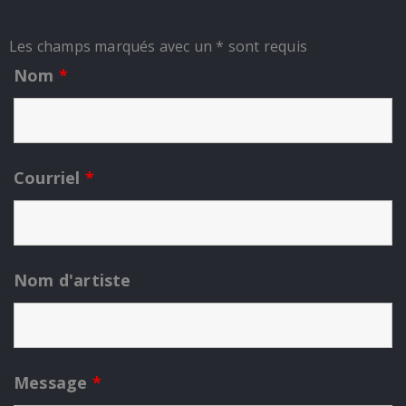
Les champs marqués avec un * sont requis
Nom
*
Courriel
*
Nom d'artiste
Message
*