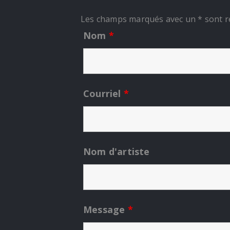
Les champs marqués avec un * sont r
Nom
*
Courriel
*
Nom d'artiste
Message
*