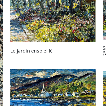
S
Le jardin ensoleillé
(