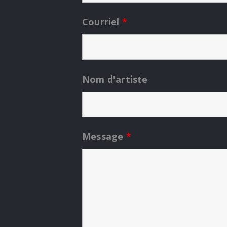
Courriel
*
Nom d'artiste
Message
*