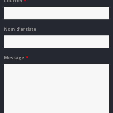
Courriel
*
Nom d'artiste
Message
*