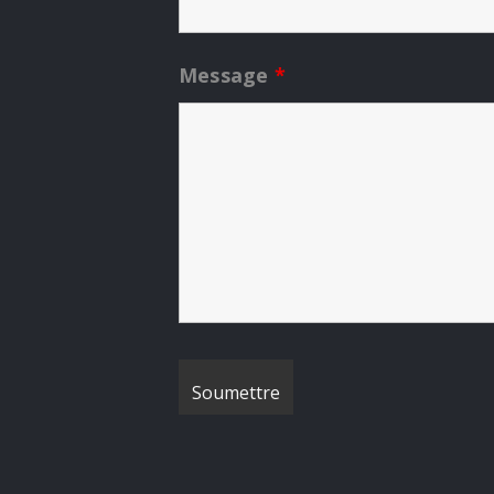
Message
*