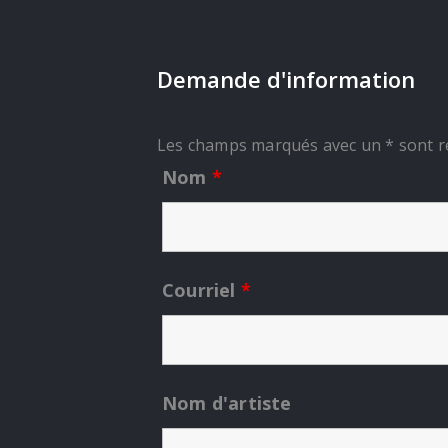
Demande d'information
Les champs marqués avec un * sont r
Nom
*
Courriel
*
Nom d'artiste