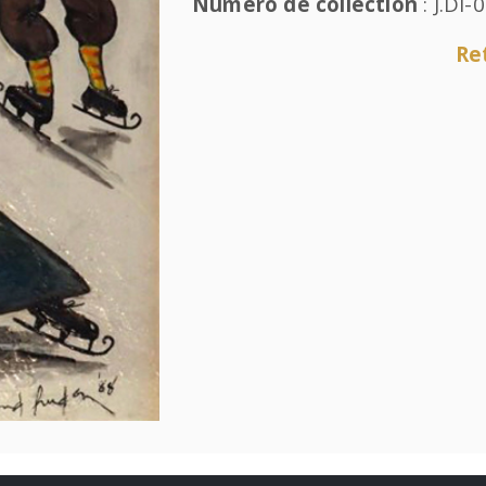
Numéro de collection
: J.DI-
Ret