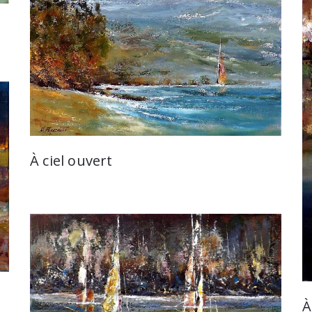
À ciel ouvert
A