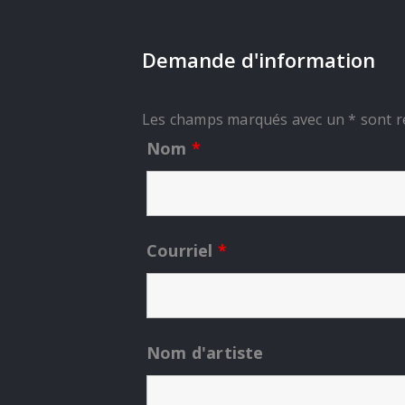
Demande d'information
Les champs marqués avec un * sont r
Nom
*
Courriel
*
Nom d'artiste