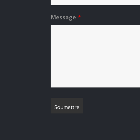
Message
*