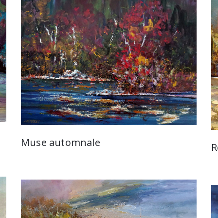
Muse automnale
R