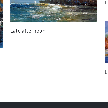
L
Late afternoon
L