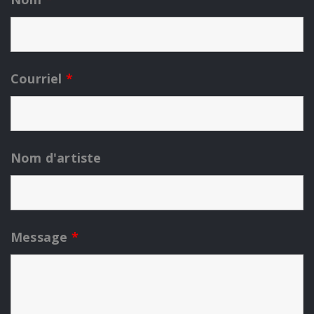
Courriel
*
Nom d'artiste
Message
*